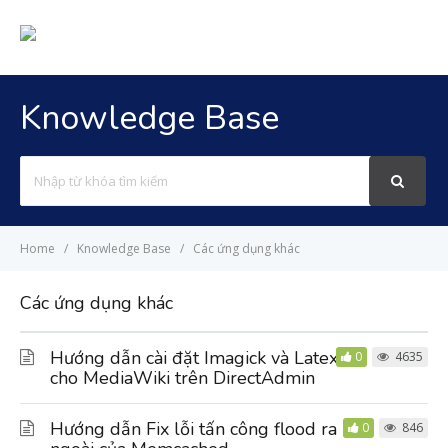
Knowledge Base
Search
For
Home
Knowledge Base
Các ứng dụng khác
Các ứng dụng khác
Hướng dẫn cài đặt Imagick và Latex
0
4635
cho MediaWiki trên DirectAdmin
Hướng dẫn Fix lỗi tấn công flood ra
0
846