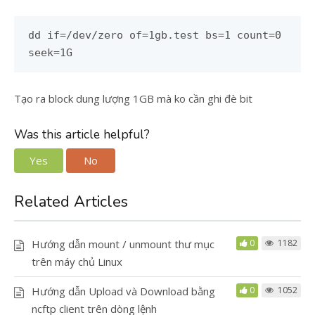
dd if=/dev/zero of=1gb.test bs=1 count=0
seek=1G
Tạo ra block dung lượng 1GB mà ko cần ghi đè bit
Was this article helpful?
Yes
No
Related Articles
Hướng dẫn mount / unmount thư mục
0
1182
trên máy chủ Linux
Hướng dẫn Upload và Download bằng
0
1052
ncftp client trên dòng lệnh